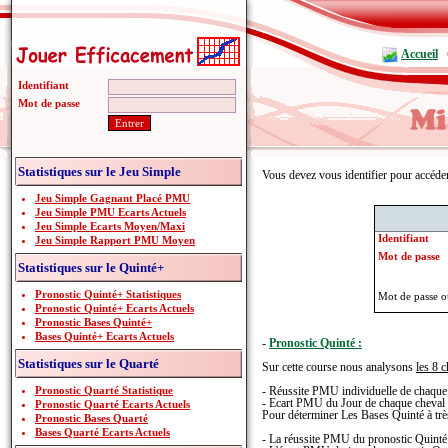
Accueil
Identifiant
Mot de passe
Statistiques sur le Jeu Simple
Vous devez vous identifier pour accéde
Jeu Simple Gagnant Placé PMU
Jeu Simple PMU Ecarts Actuels
Jeu Simple Ecarts Moyen/Maxi
Identifiant
Jeu Simple Rapport PMU Moyen
Mot de passe
Statistiques sur le Quinté+
Pronostic Quinté+ Statistiques
Mot de passe o
Pronostic Quinté+ Ecarts Actuels
Pronostic Bases Quinté+
Bases Quinté+ Ecarts Actuels
-
Pronostic Quinté :
Statistiques sur le Quarté
Sur cette course nous analysons
les 8 
Pronostic Quarté Statistique
- Réussite PMU individuelle de chaque
- Ecart PMU du Jour de chaque cheval 
Pronostic Quarté Ecarts Actuels
Pour déterminer Les Bases Quinté à très
Pronostic Bases Quarté
Bases Quarté Ecarts Actuels
- La réussite PMU du pronostic Quinté 