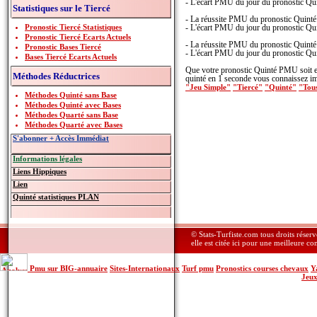
- L'écart PMU du jour du pronostic Qu
Statistiques sur le Tiercé
- La réussite PMU du pronostic Quinté 
Pronostic Tiercé Statistiques
- L'écart PMU du jour du pronostic Qu
Pronostic Tiercé Ecarts Actuels
- La réussite PMU du pronostic Quinté 
Pronostic Bases Tiercé
- L'écart PMU du jour du pronostic Qu
Bases Tiercé Ecarts Actuels
Que votre pronostic Quinté PMU soit en
Méthodes Réductrices
quinté en 1 seconde vous connaissez im
"Jeu Simple"
"Tiercé"
"Quinté"
"Tou
Méthodes Quinté sans Base
Méthodes Quinté avec Bases
Méthodes Quarté sans Base
Méthodes Quarté avec Bases
S'abonner + Accès Immédiat
Informations légales
Liens Hippiques
Lien
Quinté statistiques PLAN
© Stats-Turfiste.com tous droits réser
elle est citée ici pour une meilleure c
Pmu sur BIG-annuaire
Sites-Internationaux
Turf pmu
Pronostics courses chevaux
Y
Jeu