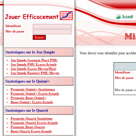
Accueil
Identifiant
Mot de passe
Statistiques sur le Jeu Simple
Vous devez vous identifier pour accéde
Jeu Simple Gagnant Placé PMU
Jeu Simple PMU Ecarts Actuels
Jeu Simple Ecarts Moyen/Maxi
Identifiant
Jeu Simple Rapport PMU Moyen
Mot de passe
Statistiques sur le Quinté+
Pronostic Quinté+ Statistiques
Mot de passe o
Pronostic Quinté+ Ecarts Actuels
Pronostic Bases Quinté+
Bases Quinté+ Ecarts Actuels
Statistiques sur le Quarté
Pronostic Quarté Statistique
Pronostic Quarté Ecarts Actuels
Pronostic Bases Quarté
Bases Quarté Ecarts Actuels