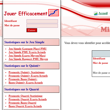
Accueil
Identifiant
Mot de passe
Statistiques sur le Jeu Simple
Vous devez vous identifier pour accéde
Jeu Simple Gagnant Placé PMU
Jeu Simple PMU Ecarts Actuels
Jeu Simple Ecarts Moyen/Maxi
Identifiant
Jeu Simple Rapport PMU Moyen
Mot de passe
Statistiques sur le Quinté+
Pronostic Quinté+ Statistiques
Mot de passe o
Pronostic Quinté+ Ecarts Actuels
Pronostic Bases Quinté+
Bases Quinté+ Ecarts Actuels
Statistiques sur le Quarté
Pronostic Quarté Statistique
Pronostic Quarté Ecarts Actuels
Pronostic Bases Quarté
Bases Quarté Ecarts Actuels