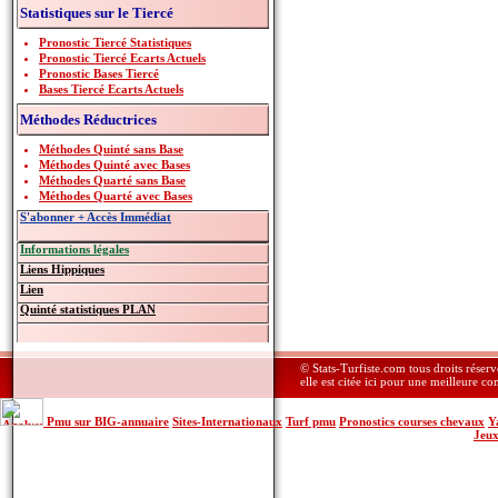
Statistiques sur le Tiercé
Pronostic Tiercé Statistiques
Pronostic Tiercé Ecarts Actuels
Pronostic Bases Tiercé
Bases Tiercé Ecarts Actuels
Méthodes Réductrices
Méthodes Quinté sans Base
Méthodes Quinté avec Bases
Méthodes Quarté sans Base
Méthodes Quarté avec Bases
S'abonner + Accès Immédiat
Informations légales
Liens Hippiques
Lien
Quinté statistiques PLAN
© Stats-Turfiste.com tous droits réser
elle est citée ici pour une meilleure c
Pmu sur BIG-annuaire
Sites-Internationaux
Turf pmu
Pronostics courses chevaux
Y
Jeu