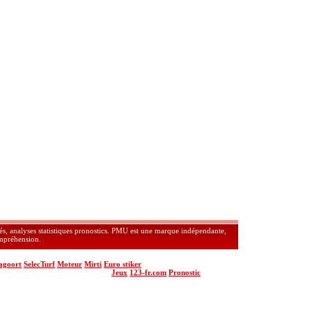
vés, analyses statistiques pronostics. PMU est une marque indépendante,
ompréhension.
agoort
SelecTurf
Moteur
Mirti
Euro stiker
Jeux
123-fr.com
Pronostic