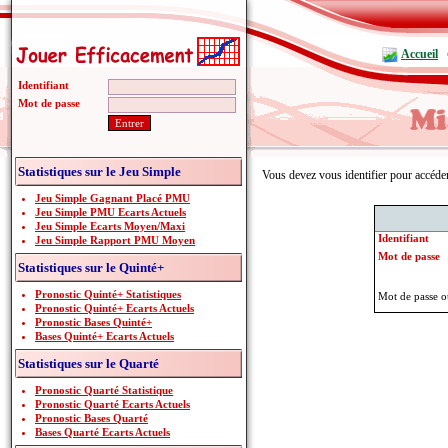
Accueil
Identifiant
Mot de passe
Statistiques sur le Jeu Simple
Vous devez vous identifier pour accéde
Jeu Simple Gagnant Placé PMU
Jeu Simple PMU Ecarts Actuels
Jeu Simple Ecarts Moyen/Maxi
Identifiant
Jeu Simple Rapport PMU Moyen
Mot de passe
Statistiques sur le Quinté+
Pronostic Quinté+ Statistiques
Mot de passe o
Pronostic Quinté+ Ecarts Actuels
Pronostic Bases Quinté+
Bases Quinté+ Ecarts Actuels
Statistiques sur le Quarté
Pronostic Quarté Statistique
Pronostic Quarté Ecarts Actuels
Pronostic Bases Quarté
Bases Quarté Ecarts Actuels