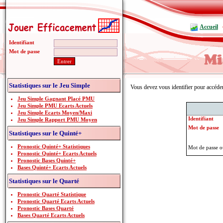
Accueil
Identifiant
Mot de passe
Statistiques sur le Jeu Simple
Vous devez vous identifier pour accéde
Jeu Simple Gagnant Placé PMU
Jeu Simple PMU Ecarts Actuels
Jeu Simple Ecarts Moyen/Maxi
Identifiant
Jeu Simple Rapport PMU Moyen
Mot de passe
Statistiques sur le Quinté+
Pronostic Quinté+ Statistiques
Mot de passe o
Pronostic Quinté+ Ecarts Actuels
Pronostic Bases Quinté+
Bases Quinté+ Ecarts Actuels
Statistiques sur le Quarté
Pronostic Quarté Statistique
Pronostic Quarté Ecarts Actuels
Pronostic Bases Quarté
Bases Quarté Ecarts Actuels