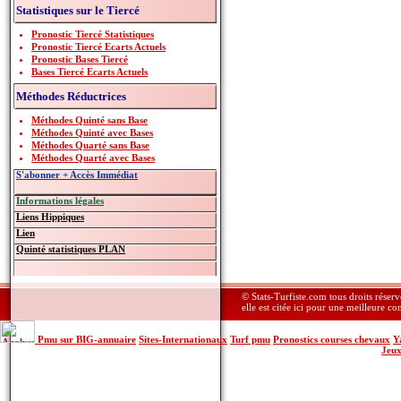
Statistiques sur le Tiercé
Pronostic Tiercé Statistiques
Pronostic Tiercé Ecarts Actuels
Pronostic Bases Tiercé
Bases Tiercé Ecarts Actuels
Méthodes Réductrices
Méthodes Quinté sans Base
Méthodes Quinté avec Bases
Méthodes Quarté sans Base
Méthodes Quarté avec Bases
S'abonner + Accès Immédiat
Informations légales
Liens Hippiques
Lien
Quinté statistiques PLAN
© Stats-Turfiste.com tous droits réser
elle est citée ici pour une meilleure c
Pmu sur BIG-annuaire
Sites-Internationaux
Turf pmu
Pronostics courses chevaux
Y
Jeu