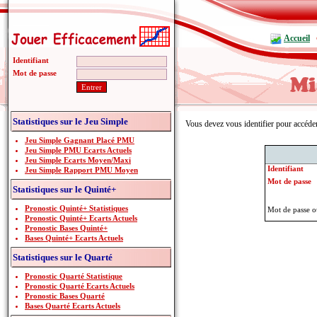
Accueil
Identifiant
Mot de passe
Statistiques sur le Jeu Simple
Vous devez vous identifier pour accéde
Jeu Simple Gagnant Placé PMU
Jeu Simple PMU Ecarts Actuels
Jeu Simple Ecarts Moyen/Maxi
Identifiant
Jeu Simple Rapport PMU Moyen
Mot de passe
Statistiques sur le Quinté+
Pronostic Quinté+ Statistiques
Mot de passe o
Pronostic Quinté+ Ecarts Actuels
Pronostic Bases Quinté+
Bases Quinté+ Ecarts Actuels
Statistiques sur le Quarté
Pronostic Quarté Statistique
Pronostic Quarté Ecarts Actuels
Pronostic Bases Quarté
Bases Quarté Ecarts Actuels