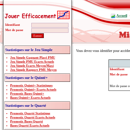
Accueil
Identifiant
Mot de passe
Statistiques sur le Jeu Simple
Vous devez vous identifier pour accéde
Jeu Simple Gagnant Placé PMU
Jeu Simple PMU Ecarts Actuels
Jeu Simple Ecarts Moyen/Maxi
Identifiant
Jeu Simple Rapport PMU Moyen
Mot de passe
Statistiques sur le Quinté+
Pronostic Quinté+ Statistiques
Mot de passe o
Pronostic Quinté+ Ecarts Actuels
Pronostic Bases Quinté+
Bases Quinté+ Ecarts Actuels
Statistiques sur le Quarté
Pronostic Quarté Statistique
Pronostic Quarté Ecarts Actuels
Pronostic Bases Quarté
Bases Quarté Ecarts Actuels