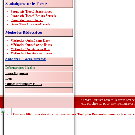
Statistiques sur le Tiercé
Pronostic Tiercé Statistiques
Pronostic Tiercé Ecarts Actuels
Pronostic Bases Tiercé
Bases Tiercé Ecarts Actuels
Méthodes Réductrices
Méthodes Quinté sans Base
Méthodes Quinté avec Bases
Méthodes Quarté sans Base
Méthodes Quarté avec Bases
S'abonner + Accès Immédiat
Informations légales
Liens Hippiques
Lien
Quinté statistiques PLAN
© Stats-Turfiste.com tous droits réser
elle est citée ici pour une meilleure c
Pmu sur BIG-annuaire
Sites-Internationaux
Turf pmu
Pronostics courses chevaux
Y