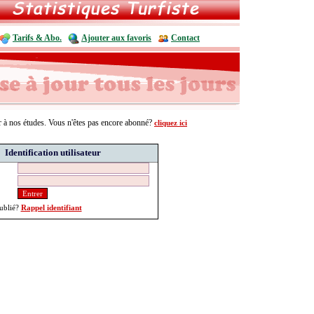
Tarifs & Abo.
Ajouter aux favoris
Contact
r à nos études. Vous n'êtes pas encore abonné?
cliquez ici
Identification utilisateur
ublié?
Rappel identifiant