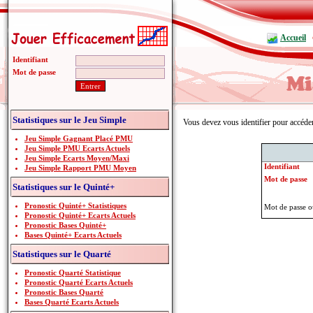
Accueil
Identifiant
Mot de passe
Statistiques sur le Jeu Simple
Vous devez vous identifier pour accéde
Jeu Simple Gagnant Placé PMU
Jeu Simple PMU Ecarts Actuels
Jeu Simple Ecarts Moyen/Maxi
Identifiant
Jeu Simple Rapport PMU Moyen
Mot de passe
Statistiques sur le Quinté+
Pronostic Quinté+ Statistiques
Mot de passe o
Pronostic Quinté+ Ecarts Actuels
Pronostic Bases Quinté+
Bases Quinté+ Ecarts Actuels
Statistiques sur le Quarté
Pronostic Quarté Statistique
Pronostic Quarté Ecarts Actuels
Pronostic Bases Quarté
Bases Quarté Ecarts Actuels