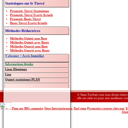
Statistiques sur le Tiercé
Pronostic Tiercé Statistiques
Pronostic Tiercé Ecarts Actuels
Pronostic Bases Tiercé
Bases Tiercé Ecarts Actuels
Méthodes Réductrices
Méthodes Quinté sans Base
Méthodes Quinté avec Bases
Méthodes Quarté sans Base
Méthodes Quarté avec Bases
S'abonner + Accès Immédiat
Informations légales
Liens Hippiques
Lien
Quinté statistiques PLAN
© Stats-Turfiste.com tous droits réser
elle est citée ici pour une meilleure c
Pmu sur BIG-annuaire
Sites-Internationaux
Turf pmu
Pronostics courses chevaux
Y
Jeu