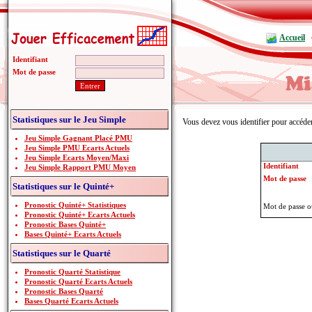
Accueil
Identifiant
Mot de passe
Statistiques sur le Jeu Simple
Vous devez vous identifier pour accéde
Jeu Simple Gagnant Placé PMU
Jeu Simple PMU Ecarts Actuels
Jeu Simple Ecarts Moyen/Maxi
Identifiant
Jeu Simple Rapport PMU Moyen
Mot de passe
Statistiques sur le Quinté+
Pronostic Quinté+ Statistiques
Mot de passe o
Pronostic Quinté+ Ecarts Actuels
Pronostic Bases Quinté+
Bases Quinté+ Ecarts Actuels
Statistiques sur le Quarté
Pronostic Quarté Statistique
Pronostic Quarté Ecarts Actuels
Pronostic Bases Quarté
Bases Quarté Ecarts Actuels