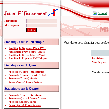
Accueil
Identifiant
Mot de passe
Statistiques sur le Jeu Simple
Vous devez vous identifier pour accéde
Jeu Simple Gagnant Placé PMU
Jeu Simple PMU Ecarts Actuels
Jeu Simple Ecarts Moyen/Maxi
Identifiant
Jeu Simple Rapport PMU Moyen
Mot de passe
Statistiques sur le Quinté+
Pronostic Quinté+ Statistiques
Mot de passe o
Pronostic Quinté+ Ecarts Actuels
Pronostic Bases Quinté+
Bases Quinté+ Ecarts Actuels
Statistiques sur le Quarté
Pronostic Quarté Statistique
Pronostic Quarté Ecarts Actuels
Pronostic Bases Quarté
Bases Quarté Ecarts Actuels