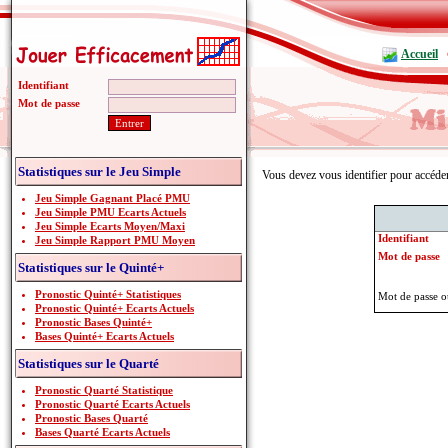
Accueil
Identifiant
Mot de passe
Statistiques sur le Jeu Simple
Vous devez vous identifier pour accéde
Jeu Simple Gagnant Placé PMU
Jeu Simple PMU Ecarts Actuels
Jeu Simple Ecarts Moyen/Maxi
Identifiant
Jeu Simple Rapport PMU Moyen
Mot de passe
Statistiques sur le Quinté+
Pronostic Quinté+ Statistiques
Mot de passe o
Pronostic Quinté+ Ecarts Actuels
Pronostic Bases Quinté+
Bases Quinté+ Ecarts Actuels
Statistiques sur le Quarté
Pronostic Quarté Statistique
Pronostic Quarté Ecarts Actuels
Pronostic Bases Quarté
Bases Quarté Ecarts Actuels