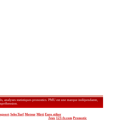
vés, analyses statistiques pronostics. PMU est une marque indépendante,
ompréhension.
agoort
SelecTurf
Moteur
Mirti
Euro stiker
Jeux
123-fr.com
Pronostic