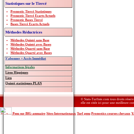
Statistiques sur le Tiercé
Pronostic Tiercé Statistiques
Pronostic Tiercé Ecarts Actuels
Pronostic Bases Tiercé
Bases Tiercé Ecarts Actuels
Méthodes Réductrices
Méthodes Quinté sans Base
Méthodes Quinté avec Bases
Méthodes Quarté sans Base
Méthodes Quarté avec Bases
S'abonner + Accès Immédiat
Informations légales
Liens Hippiques
Lien
Quinté statistiques PLAN
© Stats-Turfiste.com tous droits réser
elle est citée ici pour une meilleure c
Pmu sur BIG-annuaire
Sites-Internationaux
Turf pmu
Pronostics courses chevaux
Y