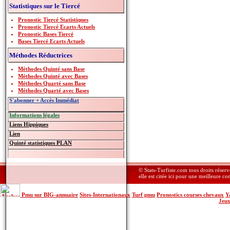
Statistiques sur le Tiercé
Pronostic Tiercé Statistiques
Pronostic Tiercé Ecarts Actuels
Pronostic Bases Tiercé
Bases Tiercé Ecarts Actuels
Méthodes Réductrices
Méthodes Quinté sans Base
Méthodes Quinté avec Bases
Méthodes Quarté sans Base
Méthodes Quarté avec Bases
S'abonner + Accès Immédiat
Informations légales
Liens Hippiques
Lien
Quinté statistiques PLAN
© Stats-Turfiste.com tous droits réser
elle est citée ici pour une meilleure c
Pmu sur BIG-annuaire
Sites-Internationaux
Turf pmu
Pronostics courses chevaux
Y
Jeu