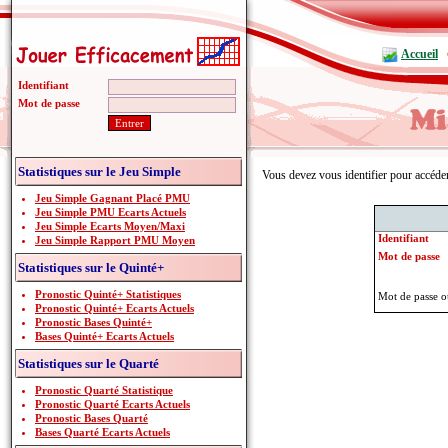
Accueil
Identifiant
Mot de passe
Statistiques sur le Jeu Simple
Vous devez vous identifier pour accéde
Jeu Simple Gagnant Placé PMU
Jeu Simple PMU Ecarts Actuels
Jeu Simple Ecarts Moyen/Maxi
Identifiant
Jeu Simple Rapport PMU Moyen
Mot de passe
Statistiques sur le Quinté+
Pronostic Quinté+ Statistiques
Mot de passe o
Pronostic Quinté+ Ecarts Actuels
Pronostic Bases Quinté+
Bases Quinté+ Ecarts Actuels
Statistiques sur le Quarté
Pronostic Quarté Statistique
Pronostic Quarté Ecarts Actuels
Pronostic Bases Quarté
Bases Quarté Ecarts Actuels