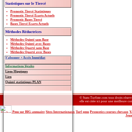
Statistiques sur le Tiercé
Pronostic Tiercé Statistiques
Pronostic Tiercé Ecarts Actuels
Pronostic Bases Tiercé
Bases Tiercé Ecarts Actuels
Méthodes Réductrices
Méthodes Quinté sans Base
Méthodes Quinté avec Bases
Méthodes Quarté sans Base
Méthodes Quarté avec Bases
S'abonner + Accès Immédiat
Informations légales
Liens Hippiques
Lien
Quinté statistiques PLAN
© Stats-Turfiste.com tous droits réser
elle est citée ici pour une meilleure c
Pmu sur BIG-annuaire
Sites-Internationaux
Turf pmu
Pronostics courses chevaux
Y
Jeu