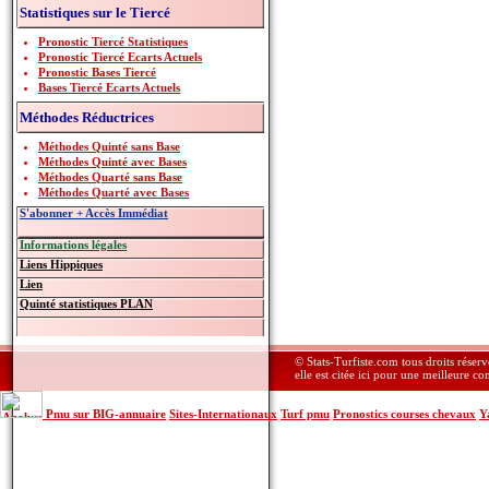
Statistiques sur le Tiercé
Pronostic Tiercé Statistiques
Pronostic Tiercé Ecarts Actuels
Pronostic Bases Tiercé
Bases Tiercé Ecarts Actuels
Méthodes Réductrices
Méthodes Quinté sans Base
Méthodes Quinté avec Bases
Méthodes Quarté sans Base
Méthodes Quarté avec Bases
S'abonner + Accès Immédiat
Informations légales
Liens Hippiques
Lien
Quinté statistiques PLAN
© Stats-Turfiste.com tous droits réser
elle est citée ici pour une meilleure c
Pmu sur BIG-annuaire
Sites-Internationaux
Turf pmu
Pronostics courses chevaux
Y