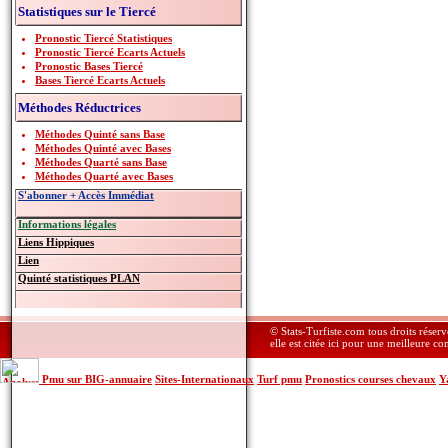
Statistiques sur le Tiercé
Pronostic Tiercé Statistiques
Pronostic Tiercé Ecarts Actuels
Pronostic Bases Tiercé
Bases Tiercé Ecarts Actuels
Méthodes Réductrices
Méthodes Quinté sans Base
Méthodes Quinté avec Bases
Méthodes Quarté sans Base
Méthodes Quarté avec Bases
S'abonner + Accès Immédiat
Informations légales
Liens Hippiques
Lien
Quinté statistiques PLAN
© Stats-Turfiste.com tous droits réser
elle est citée ici pour une meilleure c
Pmu sur BIG-annuaire
Sites-Internationaux
Turf pmu
Pronostics courses chevaux
Y