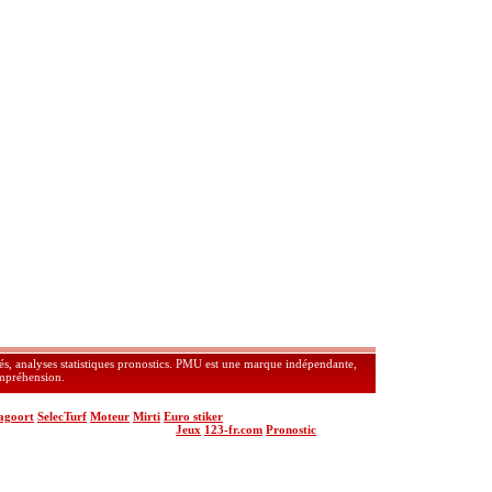
vés, analyses statistiques pronostics. PMU est une marque indépendante,
ompréhension.
agoort
SelecTurf
Moteur
Mirti
Euro stiker
Jeux
123-fr.com
Pronostic