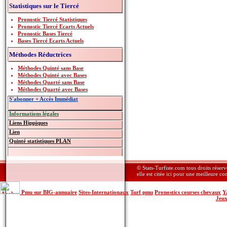
Statistiques sur le Tiercé
Pronostic Tiercé Statistiques
Pronostic Tiercé Ecarts Actuels
Pronostic Bases Tiercé
Bases Tiercé Ecarts Actuels
Méthodes Réductrices
Méthodes Quinté sans Base
Méthodes Quinté avec Bases
Méthodes Quarté sans Base
Méthodes Quarté avec Bases
S'abonner + Accès Immédiat
Informations légales
Liens Hippiques
Lien
Quinté statistiques PLAN
© Stats-Turfiste.com tous droits réser
elle est citée ici pour une meilleure c
Pmu sur BIG-annuaire
Sites-Internationaux
Turf pmu
Pronostics courses chevaux
Y
Jeu