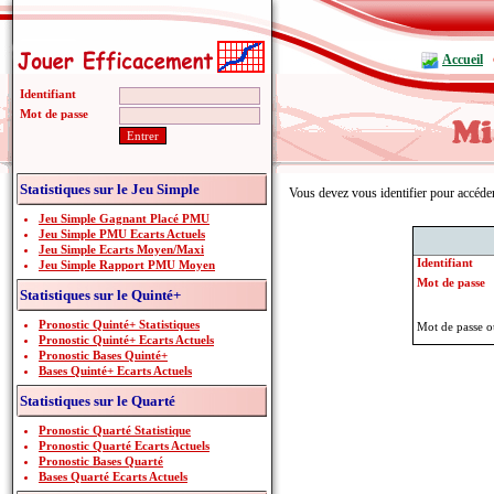
Accueil
Identifiant
Mot de passe
Statistiques sur le Jeu Simple
Vous devez vous identifier pour accéde
Jeu Simple Gagnant Placé PMU
Jeu Simple PMU Ecarts Actuels
Jeu Simple Ecarts Moyen/Maxi
Identifiant
Jeu Simple Rapport PMU Moyen
Mot de passe
Statistiques sur le Quinté+
Pronostic Quinté+ Statistiques
Mot de passe o
Pronostic Quinté+ Ecarts Actuels
Pronostic Bases Quinté+
Bases Quinté+ Ecarts Actuels
Statistiques sur le Quarté
Pronostic Quarté Statistique
Pronostic Quarté Ecarts Actuels
Pronostic Bases Quarté
Bases Quarté Ecarts Actuels