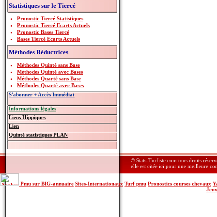
Statistiques sur le Tiercé
Pronostic Tiercé Statistiques
Pronostic Tiercé Ecarts Actuels
Pronostic Bases Tiercé
Bases Tiercé Ecarts Actuels
Méthodes Réductrices
Méthodes Quinté sans Base
Méthodes Quinté avec Bases
Méthodes Quarté sans Base
Méthodes Quarté avec Bases
S'abonner + Accès Immédiat
Informations légales
Liens Hippiques
Lien
Quinté statistiques PLAN
© Stats-Turfiste.com tous droits réser
elle est citée ici pour une meilleure c
Pmu sur BIG-annuaire
Sites-Internationaux
Turf pmu
Pronostics courses chevaux
Y
Jeu