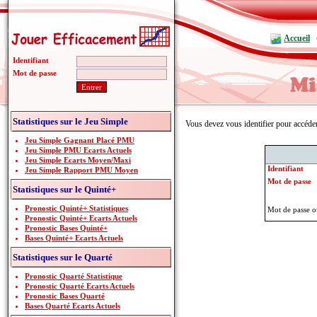
Accueil
Identifiant
Mot de passe
Statistiques sur le Jeu Simple
Vous devez vous identifier pour accéde
Jeu Simple Gagnant Placé PMU
Jeu Simple PMU Ecarts Actuels
Jeu Simple Ecarts Moyen/Maxi
Identifiant
Jeu Simple Rapport PMU Moyen
Mot de passe
Statistiques sur le Quinté+
Pronostic Quinté+ Statistiques
Mot de passe o
Pronostic Quinté+ Ecarts Actuels
Pronostic Bases Quinté+
Bases Quinté+ Ecarts Actuels
Statistiques sur le Quarté
Pronostic Quarté Statistique
Pronostic Quarté Ecarts Actuels
Pronostic Bases Quarté
Bases Quarté Ecarts Actuels