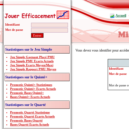
Accueil
Identifiant
Mot de passe
Statistiques sur le Jeu Simple
Vous devez vous identifier pour accéde
Jeu Simple Gagnant Placé PMU
Jeu Simple PMU Ecarts Actuels
Jeu Simple Ecarts Moyen/Maxi
Identifiant
Jeu Simple Rapport PMU Moyen
Mot de passe
Statistiques sur le Quinté+
Pronostic Quinté+ Statistiques
Mot de passe o
Pronostic Quinté+ Ecarts Actuels
Pronostic Bases Quinté+
Bases Quinté+ Ecarts Actuels
Statistiques sur le Quarté
Pronostic Quarté Statistique
Pronostic Quarté Ecarts Actuels
Pronostic Bases Quarté
Bases Quarté Ecarts Actuels