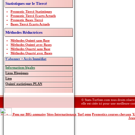
Statistiques sur le Tiercé
Pronostic Tiercé Statistiques
Pronostic Tiercé Ecarts Actuels
Pronostic Bases Tiercé
Bases Tiercé Ecarts Actuels
Méthodes Réductrices
Méthodes Quinté sans Base
Méthodes Quinté avec Bases
Méthodes Quarté sans Base
Méthodes Quarté avec Bases
S'abonner + Accès Immédiat
Informations légales
Liens Hippiques
Lien
Quinté statistiques PLAN
© Stats-Turfiste.com tous droits réser
elle est citée ici pour une meilleure c
Pmu sur BIG-annuaire
Sites-Internationaux
Turf pmu
Pronostics courses chevaux
Y
Jeu