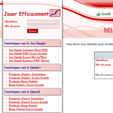
Accueil
Identifiant
Mot de passe
Statistiques sur le Jeu Simple
Vous devez vous identifier pour accéde
Jeu Simple Gagnant Placé PMU
Jeu Simple PMU Ecarts Actuels
Jeu Simple Ecarts Moyen/Maxi
Identifiant
Jeu Simple Rapport PMU Moyen
Mot de passe
Statistiques sur le Quinté+
Pronostic Quinté+ Statistiques
Mot de passe o
Pronostic Quinté+ Ecarts Actuels
Pronostic Bases Quinté+
Bases Quinté+ Ecarts Actuels
Statistiques sur le Quarté
Pronostic Quarté Statistique
Pronostic Quarté Ecarts Actuels
Pronostic Bases Quarté
Bases Quarté Ecarts Actuels