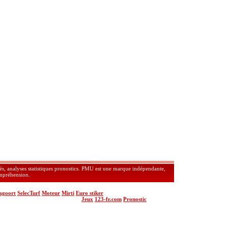
vés, analyses statistiques pronostics. PMU est une marque indépendante,
ompréhension.
agoort
SelecTurf
Moteur
Mirti
Euro stiker
Jeux
123-fr.com
Pronostic