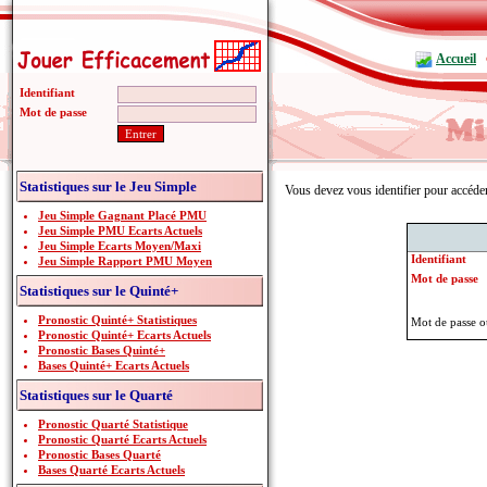
Accueil
Identifiant
Mot de passe
Statistiques sur le Jeu Simple
Vous devez vous identifier pour accéde
Jeu Simple Gagnant Placé PMU
Jeu Simple PMU Ecarts Actuels
Jeu Simple Ecarts Moyen/Maxi
Identifiant
Jeu Simple Rapport PMU Moyen
Mot de passe
Statistiques sur le Quinté+
Pronostic Quinté+ Statistiques
Mot de passe o
Pronostic Quinté+ Ecarts Actuels
Pronostic Bases Quinté+
Bases Quinté+ Ecarts Actuels
Statistiques sur le Quarté
Pronostic Quarté Statistique
Pronostic Quarté Ecarts Actuels
Pronostic Bases Quarté
Bases Quarté Ecarts Actuels