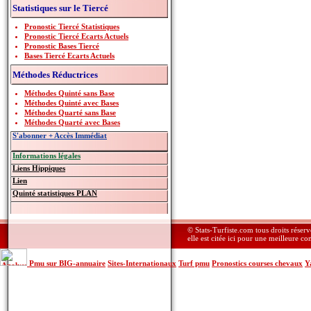
Statistiques sur le Tiercé
Pronostic Tiercé Statistiques
Pronostic Tiercé Ecarts Actuels
Pronostic Bases Tiercé
Bases Tiercé Ecarts Actuels
Méthodes Réductrices
Méthodes Quinté sans Base
Méthodes Quinté avec Bases
Méthodes Quarté sans Base
Méthodes Quarté avec Bases
S'abonner + Accès Immédiat
Informations légales
Liens Hippiques
Lien
Quinté statistiques PLAN
© Stats-Turfiste.com tous droits réser
elle est citée ici pour une meilleure c
Pmu sur BIG-annuaire
Sites-Internationaux
Turf pmu
Pronostics courses chevaux
Y