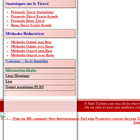
Statistiques sur le Tiercé
Pronostic Tiercé Statistiques
Pronostic Tiercé Ecarts Actuels
Pronostic Bases Tiercé
Bases Tiercé Ecarts Actuels
Méthodes Réductrices
Méthodes Quinté sans Base
Méthodes Quinté avec Bases
Méthodes Quarté sans Base
Méthodes Quarté avec Bases
S'abonner + Accès Immédiat
Informations légales
Liens Hippiques
Lien
Quinté statistiques PLAN
© Stats-Turfiste.com tous droits réser
elle est citée ici pour une meilleure c
Pmu sur BIG-annuaire
Sites-Internationaux
Turf pmu
Pronostics courses chevaux
Y
Jeu