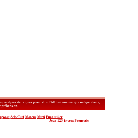
vés, analyses statistiques pronostics. PMU est une marque indépendante,
ompréhension.
agoort
SelecTurf
Moteur
Mirti
Euro stiker
Jeux
123-fr.com
Pronostic