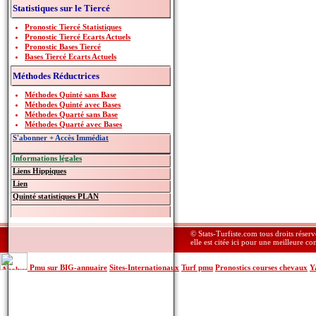
Statistiques sur le Tiercé
Pronostic Tiercé Statistiques
Pronostic Tiercé Ecarts Actuels
Pronostic Bases Tiercé
Bases Tiercé Ecarts Actuels
Méthodes Réductrices
Méthodes Quinté sans Base
Méthodes Quinté avec Bases
Méthodes Quarté sans Base
Méthodes Quarté avec Bases
S'abonner + Accès Immédiat
Informations légales
Liens Hippiques
Lien
Quinté statistiques PLAN
© Stats-Turfiste.com tous droits réser
elle est citée ici pour une meilleure c
Pmu sur BIG-annuaire
Sites-Internationaux
Turf pmu
Pronostics courses chevaux
Y