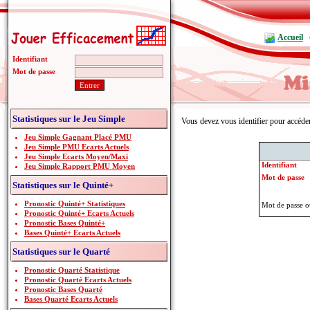
Accueil
Identifiant
Mot de passe
Statistiques sur le Jeu Simple
Vous devez vous identifier pour accéde
Jeu Simple Gagnant Placé PMU
Jeu Simple PMU Ecarts Actuels
Jeu Simple Ecarts Moyen/Maxi
Identifiant
Jeu Simple Rapport PMU Moyen
Mot de passe
Statistiques sur le Quinté+
Pronostic Quinté+ Statistiques
Mot de passe o
Pronostic Quinté+ Ecarts Actuels
Pronostic Bases Quinté+
Bases Quinté+ Ecarts Actuels
Statistiques sur le Quarté
Pronostic Quarté Statistique
Pronostic Quarté Ecarts Actuels
Pronostic Bases Quarté
Bases Quarté Ecarts Actuels