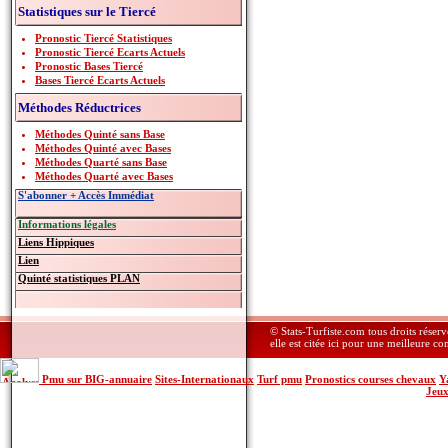
Statistiques sur le Tiercé
Pronostic Tiercé Statistiques
Pronostic Tiercé Ecarts Actuels
Pronostic Bases Tiercé
Bases Tiercé Ecarts Actuels
Méthodes Réductrices
Méthodes Quinté sans Base
Méthodes Quinté avec Bases
Méthodes Quarté sans Base
Méthodes Quarté avec Bases
S'abonner + Accès Immédiat
Informations légales
Liens Hippiques
Lien
Quinté statistiques PLAN
© Stats-Turfiste.com tous droits réser
elle est citée ici pour une meilleure c
Pmu sur BIG-annuaire
Sites-Internationaux
Turf pmu
Pronostics courses chevaux
Y
Jeu