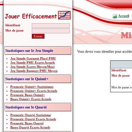
Accueil
Identifiant
Mot de passe
Statistiques sur le Jeu Simple
Vous devez vous identifier pour accéde
Jeu Simple Gagnant Placé PMU
Jeu Simple PMU Ecarts Actuels
Jeu Simple Ecarts Moyen/Maxi
Identifiant
Jeu Simple Rapport PMU Moyen
Mot de passe
Statistiques sur le Quinté+
Pronostic Quinté+ Statistiques
Mot de passe o
Pronostic Quinté+ Ecarts Actuels
Pronostic Bases Quinté+
Bases Quinté+ Ecarts Actuels
Statistiques sur le Quarté
Pronostic Quarté Statistique
Pronostic Quarté Ecarts Actuels
Pronostic Bases Quarté
Bases Quarté Ecarts Actuels