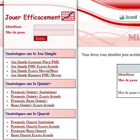
Accueil
Identifiant
Mot de passe
Statistiques sur le Jeu Simple
Vous devez vous identifier pour accéde
Jeu Simple Gagnant Placé PMU
Jeu Simple PMU Ecarts Actuels
Jeu Simple Ecarts Moyen/Maxi
Identifiant
Jeu Simple Rapport PMU Moyen
Mot de passe
Statistiques sur le Quinté+
Pronostic Quinté+ Statistiques
Mot de passe o
Pronostic Quinté+ Ecarts Actuels
Pronostic Bases Quinté+
Bases Quinté+ Ecarts Actuels
Statistiques sur le Quarté
Pronostic Quarté Statistique
Pronostic Quarté Ecarts Actuels
Pronostic Bases Quarté
Bases Quarté Ecarts Actuels