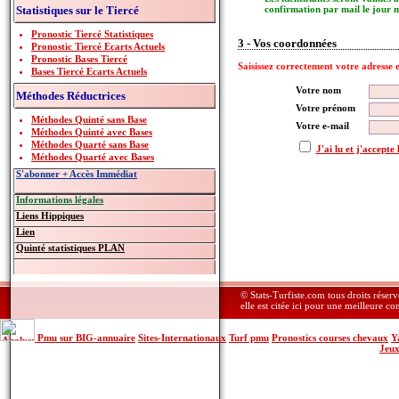
Statistiques sur le Tiercé
confirmation par mail le jour 
Pronostic Tiercé Statistiques
3 - Vos coordonnées
Pronostic Tiercé Ecarts Actuels
Pronostic Bases Tiercé
Saisissez correctement votre adresse 
Bases Tiercé Ecarts Actuels
Votre nom
Méthodes Réductrices
Votre prénom
Méthodes Quinté sans Base
Votre e-mail
Méthodes Quinté avec Bases
Méthodes Quarté sans Base
J'ai lu et j'accepte
Méthodes Quarté avec Bases
S'abonner + Accès Immédiat
Informations légales
Liens Hippiques
Lien
Quinté statistiques PLAN
© Stats-Turfiste.com tous droits réser
elle est citée ici pour une meilleure c
Pmu sur BIG-annuaire
Sites-Internationaux
Turf pmu
Pronostics courses chevaux
Y
Jeu