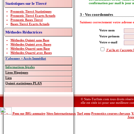
Statistiques sur le Tiercé
confirmation par mail le jour 
Pronostic Tiercé Statistiques
3 - Vos coordonnées
Pronostic Tiercé Ecarts Actuels
Pronostic Bases Tiercé
Saisissez correctement votre adresse 
Bases Tiercé Ecarts Actuels
Votre nom
Méthodes Réductrices
Votre prénom
Méthodes Quinté sans Base
Votre e-mail
Méthodes Quinté avec Bases
Méthodes Quarté sans Base
J'ai lu et j'accepte
Méthodes Quarté avec Bases
S'abonner + Accès Immédiat
Informations légales
Liens Hippiques
Lien
Quinté statistiques PLAN
© Stats-Turfiste.com tous droits réser
elle est citée ici pour une meilleure c
Pmu sur BIG-annuaire
Sites-Internationaux
Turf pmu
Pronostics courses chevaux
Y
Jeu