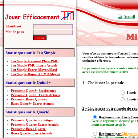
Accueil
Identifiant
Mot de passe
Statistiques sur le Jeu Simple
Vous n'avez pas encore d'accès à nos 
veuillez utiliser le formulaire ci-dess
souhaitez effectuer.
Jeu Simple Gagnant Placé PMU
Jeu Simple PMU Ecarts Actuels
Le paiement en ligne via notre interf
Jeu Simple Ecarts Moyen/Maxi
accès est immédiatement activé
Jeu Simple Rapport PMU Moyen
Statistiques sur le Quinté+
1 - Choisissez la période
Pronostic Quinté+ Statistiques
1 mois 
Pronostic Quinté+ Ecarts Actuels
Pronostic Bases Quinté+
3 mois 
Bases Quinté+ Ecarts Actuels
2 - Choisissez votre mode de rè
Statistiques sur le Quarté
Règlement par Carte Banc
Pronostic Quarté Statistique
Avec le règlement sécurisé par 
Pronostic Quarté Ecarts Actuels
immédiatement activés.
Pronostic Bases Quarté
Bases Quarté Ecarts Actuels
Règlement par
Chèque ou
Les identifiants seront validés 