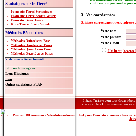
Statistiques sur le Tiercé
confirmation par mail le jour 
Pronostic Tiercé Statistiques
3 - Vos coordonnées
Pronostic Tiercé Ecarts Actuels
Pronostic Bases Tiercé
Saisissez correctement votre adresse 
Bases Tiercé Ecarts Actuels
Votre nom
Méthodes Réductrices
Votre prénom
Méthodes Quinté sans Base
Votre e-mail
Méthodes Quinté avec Bases
Méthodes Quarté sans Base
J'ai lu et j'accepte
Méthodes Quarté avec Bases
S'abonner + Accès Immédiat
Informations légales
Liens Hippiques
Lien
Quinté statistiques PLAN
© Stats-Turfiste.com tous droits réser
elle est citée ici pour une meilleure c
Pmu sur BIG-annuaire
Sites-Internationaux
Turf pmu
Pronostics courses chevaux
Y
Jeu