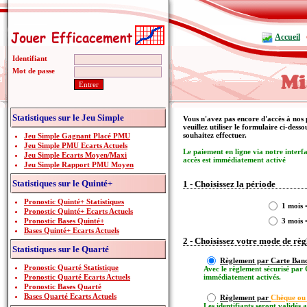
Accueil
Identifiant
Mot de passe
Statistiques sur le Jeu Simple
Vous n'avez pas encore d'accès à nos 
veuillez utiliser le formulaire ci-dess
souhaitez effectuer.
Jeu Simple Gagnant Placé PMU
Jeu Simple PMU Ecarts Actuels
Le paiement en ligne via notre interf
Jeu Simple Ecarts Moyen/Maxi
accès est immédiatement activé
Jeu Simple Rapport PMU Moyen
Statistiques sur le Quinté+
1 - Choisissez la période
Pronostic Quinté+ Statistiques
1 mois 
Pronostic Quinté+ Ecarts Actuels
Pronostic Bases Quinté+
3 mois 
Bases Quinté+ Ecarts Actuels
2 - Choisissez votre mode de rè
Statistiques sur le Quarté
Règlement par Carte Banc
Pronostic Quarté Statistique
Avec le règlement sécurisé par 
Pronostic Quarté Ecarts Actuels
immédiatement activés.
Pronostic Bases Quarté
Bases Quarté Ecarts Actuels
Règlement par
Chèque ou
Les identifiants seront validés 