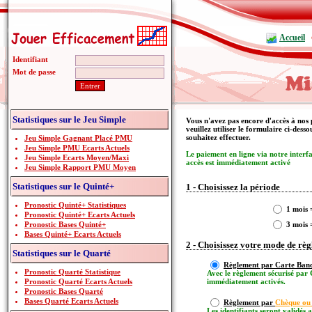
Accueil
Identifiant
Mot de passe
Statistiques sur le Jeu Simple
Vous n'avez pas encore d'accès à nos 
veuillez utiliser le formulaire ci-dess
souhaitez effectuer.
Jeu Simple Gagnant Placé PMU
Jeu Simple PMU Ecarts Actuels
Le paiement en ligne via notre interf
Jeu Simple Ecarts Moyen/Maxi
accès est immédiatement activé
Jeu Simple Rapport PMU Moyen
Statistiques sur le Quinté+
1 - Choisissez la période
Pronostic Quinté+ Statistiques
1 mois 
Pronostic Quinté+ Ecarts Actuels
Pronostic Bases Quinté+
3 mois 
Bases Quinté+ Ecarts Actuels
2 - Choisissez votre mode de rè
Statistiques sur le Quarté
Règlement par Carte Banc
Pronostic Quarté Statistique
Avec le règlement sécurisé par 
Pronostic Quarté Ecarts Actuels
immédiatement activés.
Pronostic Bases Quarté
Bases Quarté Ecarts Actuels
Règlement par
Chèque ou
Les identifiants seront validés 