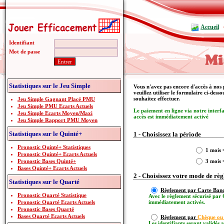
Accueil
Identifiant
Mot de passe
Statistiques sur le Jeu Simple
Vous n'avez pas encore d'accès à nos 
veuillez utiliser le formulaire ci-dess
souhaitez effectuer.
Jeu Simple Gagnant Placé PMU
Jeu Simple PMU Ecarts Actuels
Le paiement en ligne via notre interf
Jeu Simple Ecarts Moyen/Maxi
accès est immédiatement activé
Jeu Simple Rapport PMU Moyen
Statistiques sur le Quinté+
1 - Choisissez la période
Pronostic Quinté+ Statistiques
1 mois 
Pronostic Quinté+ Ecarts Actuels
Pronostic Bases Quinté+
3 mois 
Bases Quinté+ Ecarts Actuels
2 - Choisissez votre mode de rè
Statistiques sur le Quarté
Règlement par Carte Banc
Pronostic Quarté Statistique
Avec le règlement sécurisé par 
Pronostic Quarté Ecarts Actuels
immédiatement activés.
Pronostic Bases Quarté
Bases Quarté Ecarts Actuels
Règlement par
Chèque ou
Les identifiants seront validés 