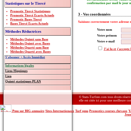
Statistiques sur le Tiercé
confirmation par mail le jour 
Pronostic Tiercé Statistiques
3 - Vos coordonnées
Pronostic Tiercé Ecarts Actuels
Pronostic Bases Tiercé
Saisissez correctement votre adresse 
Bases Tiercé Ecarts Actuels
Votre nom
Méthodes Réductrices
Votre prénom
Méthodes Quinté sans Base
Votre e-mail
Méthodes Quinté avec Bases
Méthodes Quarté sans Base
J'ai lu et j'accepte
Méthodes Quarté avec Bases
S'abonner + Accès Immédiat
Informations légales
Liens Hippiques
Lien
Quinté statistiques PLAN
© Stats-Turfiste.com tous droits réser
elle est citée ici pour une meilleure c
Pmu sur BIG-annuaire
Sites-Internationaux
Turf pmu
Pronostics courses chevaux
Y
Jeu