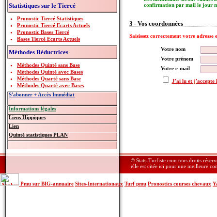
Statistiques sur le Tiercé
confirmation par mail le jour 
Pronostic Tiercé Statistiques
3 - Vos coordonnées
Pronostic Tiercé Ecarts Actuels
Pronostic Bases Tiercé
Saisissez correctement votre adresse 
Bases Tiercé Ecarts Actuels
Votre nom
Méthodes Réductrices
Votre prénom
Méthodes Quinté sans Base
Votre e-mail
Méthodes Quinté avec Bases
Méthodes Quarté sans Base
J'ai lu et j'accepte
Méthodes Quarté avec Bases
S'abonner + Accès Immédiat
Informations légales
Liens Hippiques
Lien
Quinté statistiques PLAN
© Stats-Turfiste.com tous droits réser
elle est citée ici pour une meilleure c
Pmu sur BIG-annuaire
Sites-Internationaux
Turf pmu
Pronostics courses chevaux
Y