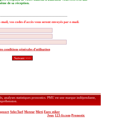
même de sa réception.
e-mail, vos codes d'accès vous seront envoyés par e-mail.
 les conditions générales d'utilisation
vés, analyses statistiques pronostics. PMU est une marque indépendante,
ompréhension.
agoort
SelecTurf
Moteur
Mirti
Euro stiker
Jeux
123-fr.com
Pronostic