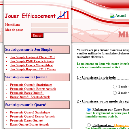
Accueil
Identifiant
Mot de passe
Statistiques sur le Jeu Simple
Vous n'avez pas encore d'accès à nos 
veuillez utiliser le formulaire ci-dess
souhaitez effectuer.
Jeu Simple Gagnant Placé PMU
Jeu Simple PMU Ecarts Actuels
Le paiement en ligne via notre interf
Jeu Simple Ecarts Moyen/Maxi
accès est immédiatement activé
Jeu Simple Rapport PMU Moyen
Statistiques sur le Quinté+
1 - Choisissez la période
Pronostic Quinté+ Statistiques
1 mois 
Pronostic Quinté+ Ecarts Actuels
Pronostic Bases Quinté+
3 mois 
Bases Quinté+ Ecarts Actuels
2 - Choisissez votre mode de rè
Statistiques sur le Quarté
Règlement par Carte Banc
Pronostic Quarté Statistique
Avec le règlement sécurisé par 
Pronostic Quarté Ecarts Actuels
immédiatement activés.
Pronostic Bases Quarté
Bases Quarté Ecarts Actuels
Règlement par
Chèque ou
Les identifiants seront validés 