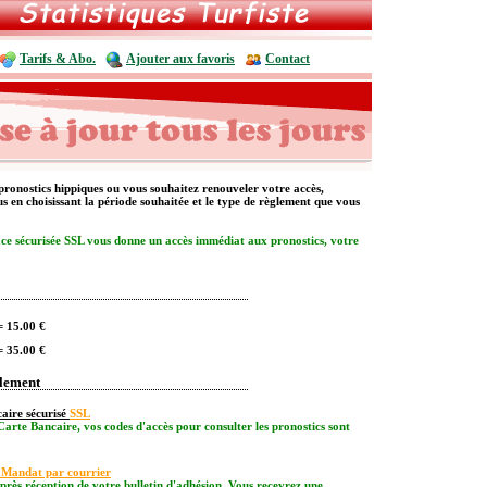
Tarifs & Abo.
Ajouter aux favoris
Contact
pronostics hippiques ou vous souhaitez renouveler votre accès,
ous en choisissant la période souhaitée et le type de règlement que vous
ace sécurisée SSL vous donne un accès immédiat aux pronostics, votre
= 15.00 €
= 35.00 €
glement
aire sécurisé
SSL
Carte Bancaire, vos codes d'accès pour consulter les pronostics sont
 Mandat par courrier
après réception de votre bulletin d'adhésion. Vous recevrez une