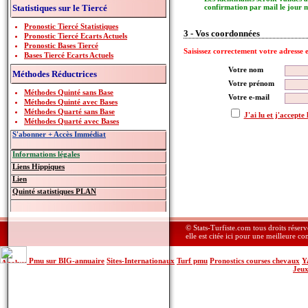
Statistiques sur le Tiercé
confirmation par mail le jour 
Pronostic Tiercé Statistiques
3 - Vos coordonnées
Pronostic Tiercé Ecarts Actuels
Pronostic Bases Tiercé
Saisissez correctement votre adresse 
Bases Tiercé Ecarts Actuels
Votre nom
Méthodes Réductrices
Votre prénom
Méthodes Quinté sans Base
Votre e-mail
Méthodes Quinté avec Bases
Méthodes Quarté sans Base
J'ai lu et j'accepte
Méthodes Quarté avec Bases
S'abonner + Accès Immédiat
Informations légales
Liens Hippiques
Lien
Quinté statistiques PLAN
© Stats-Turfiste.com tous droits réser
elle est citée ici pour une meilleure c
Pmu sur BIG-annuaire
Sites-Internationaux
Turf pmu
Pronostics courses chevaux
Y
Jeu