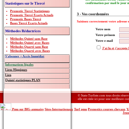
Statistiques sur le Tiercé
confirmation par mail le jour 
Pronostic Tiercé Statistiques
3 - Vos coordonnées
Pronostic Tiercé Ecarts Actuels
Pronostic Bases Tiercé
Saisissez correctement votre adresse 
Bases Tiercé Ecarts Actuels
Votre nom
Méthodes Réductrices
Votre prénom
Méthodes Quinté sans Base
Votre e-mail
Méthodes Quinté avec Bases
Méthodes Quarté sans Base
J'ai lu et j'accepte
Méthodes Quarté avec Bases
S'abonner + Accès Immédiat
Informations légales
Liens Hippiques
Lien
Quinté statistiques PLAN
© Stats-Turfiste.com tous droits réser
elle est citée ici pour une meilleure c
Pmu sur BIG-annuaire
Sites-Internationaux
Turf pmu
Pronostics courses chevaux
Y
Jeu