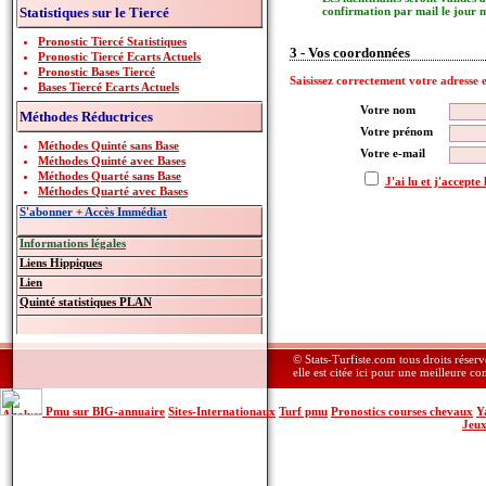
Statistiques sur le Tiercé
confirmation par mail le jour 
Pronostic Tiercé Statistiques
3 - Vos coordonnées
Pronostic Tiercé Ecarts Actuels
Pronostic Bases Tiercé
Saisissez correctement votre adresse 
Bases Tiercé Ecarts Actuels
Votre nom
Méthodes Réductrices
Votre prénom
Méthodes Quinté sans Base
Votre e-mail
Méthodes Quinté avec Bases
Méthodes Quarté sans Base
J'ai lu et j'accepte
Méthodes Quarté avec Bases
S'abonner + Accès Immédiat
Informations légales
Liens Hippiques
Lien
Quinté statistiques PLAN
© Stats-Turfiste.com tous droits réser
elle est citée ici pour une meilleure c
Pmu sur BIG-annuaire
Sites-Internationaux
Turf pmu
Pronostics courses chevaux
Y
Jeu