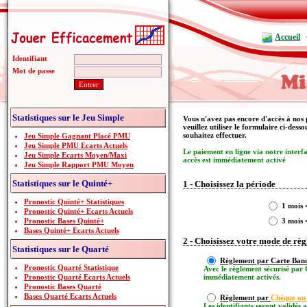
Accueil
Identifiant
Mot de passe
Statistiques sur le Jeu Simple
Vous n'avez pas encore d'accès à nos 
veuillez utiliser le formulaire ci-dess
souhaitez effectuer.
Jeu Simple Gagnant Placé PMU
Jeu Simple PMU Ecarts Actuels
Le paiement en ligne via notre interf
Jeu Simple Ecarts Moyen/Maxi
accès est immédiatement activé
Jeu Simple Rapport PMU Moyen
Statistiques sur le Quinté+
1 - Choisissez la période
Pronostic Quinté+ Statistiques
1 mois 
Pronostic Quinté+ Ecarts Actuels
Pronostic Bases Quinté+
3 mois 
Bases Quinté+ Ecarts Actuels
2 - Choisissez votre mode de rè
Statistiques sur le Quarté
Règlement par Carte Banc
Pronostic Quarté Statistique
Avec le règlement sécurisé par 
Pronostic Quarté Ecarts Actuels
immédiatement activés.
Pronostic Bases Quarté
Bases Quarté Ecarts Actuels
Règlement par
Chèque ou
Les identifiants seront validés 