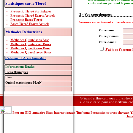
Statistiques sur le Tiercé
confirmation par mail le jour 
Pronostic Tiercé Statistiques
3 - Vos coordonnées
Pronostic Tiercé Ecarts Actuels
Pronostic Bases Tiercé
Saisissez correctement votre adresse 
Bases Tiercé Ecarts Actuels
Votre nom
Méthodes Réductrices
Votre prénom
Méthodes Quinté sans Base
Votre e-mail
Méthodes Quinté avec Bases
Méthodes Quarté sans Base
J'ai lu et j'accepte
Méthodes Quarté avec Bases
S'abonner + Accès Immédiat
Informations légales
Liens Hippiques
Lien
Quinté statistiques PLAN
© Stats-Turfiste.com tous droits réser
elle est citée ici pour une meilleure c
Pmu sur BIG-annuaire
Sites-Internationaux
Turf pmu
Pronostics courses chevaux
Y
Jeu