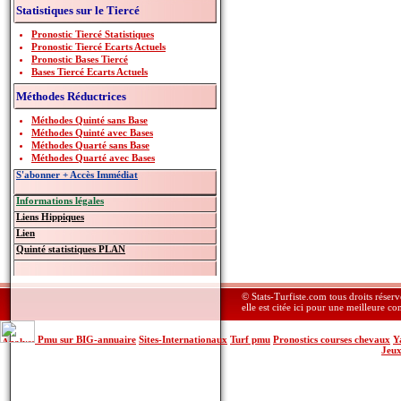
Statistiques sur le Tiercé
Pronostic Tiercé Statistiques
Pronostic Tiercé Ecarts Actuels
Pronostic Bases Tiercé
Bases Tiercé Ecarts Actuels
Méthodes Réductrices
Méthodes Quinté sans Base
Méthodes Quinté avec Bases
Méthodes Quarté sans Base
Méthodes Quarté avec Bases
S'abonner + Accès Immédiat
Informations légales
Liens Hippiques
Lien
Quinté statistiques PLAN
© Stats-Turfiste.com tous droits réser
elle est citée ici pour une meilleure c
Pmu sur BIG-annuaire
Sites-Internationaux
Turf pmu
Pronostics courses chevaux
Y
Jeu