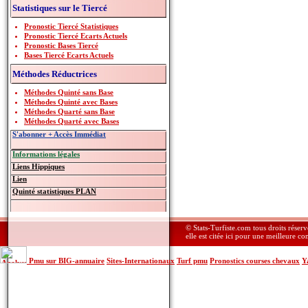
Statistiques sur le Tiercé
Pronostic Tiercé Statistiques
Pronostic Tiercé Ecarts Actuels
Pronostic Bases Tiercé
Bases Tiercé Ecarts Actuels
Méthodes Réductrices
Méthodes Quinté sans Base
Méthodes Quinté avec Bases
Méthodes Quarté sans Base
Méthodes Quarté avec Bases
S'abonner + Accès Immédiat
Informations légales
Liens Hippiques
Lien
Quinté statistiques PLAN
© Stats-Turfiste.com tous droits réser
elle est citée ici pour une meilleure c
Pmu sur BIG-annuaire
Sites-Internationaux
Turf pmu
Pronostics courses chevaux
Y