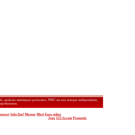
vés, analyses statistiques pronostics. PMU est une marque indépendante,
ompréhension.
agoort
SelecTurf
Moteur
Mirti
Euro stiker
Jeux
123-fr.com
Pronostic