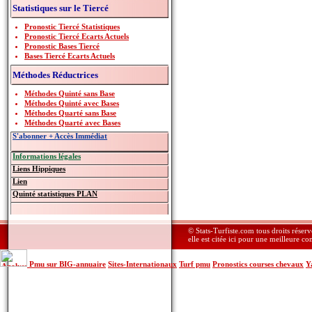
Statistiques sur le Tiercé
Pronostic Tiercé Statistiques
Pronostic Tiercé Ecarts Actuels
Pronostic Bases Tiercé
Bases Tiercé Ecarts Actuels
Méthodes Réductrices
Méthodes Quinté sans Base
Méthodes Quinté avec Bases
Méthodes Quarté sans Base
Méthodes Quarté avec Bases
S'abonner + Accès Immédiat
Informations légales
Liens Hippiques
Lien
Quinté statistiques PLAN
© Stats-Turfiste.com tous droits réser
elle est citée ici pour une meilleure c
Pmu sur BIG-annuaire
Sites-Internationaux
Turf pmu
Pronostics courses chevaux
Y