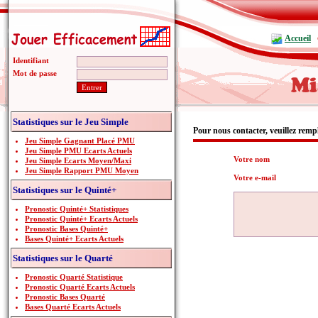
Accueil
Identifiant
Mot de passe
Statistiques sur le Jeu Simple
Pour nous contacter, veuillez remp
Jeu Simple Gagnant Placé PMU
Jeu Simple PMU Ecarts Actuels
Votre nom
Jeu Simple Ecarts Moyen/Maxi
Jeu Simple Rapport PMU Moyen
Votre e-mail
Statistiques sur le Quinté+
Pronostic Quinté+ Statistiques
Pronostic Quinté+ Ecarts Actuels
Pronostic Bases Quinté+
Bases Quinté+ Ecarts Actuels
Statistiques sur le Quarté
Pronostic Quarté Statistique
Pronostic Quarté Ecarts Actuels
Pronostic Bases Quarté
Bases Quarté Ecarts Actuels