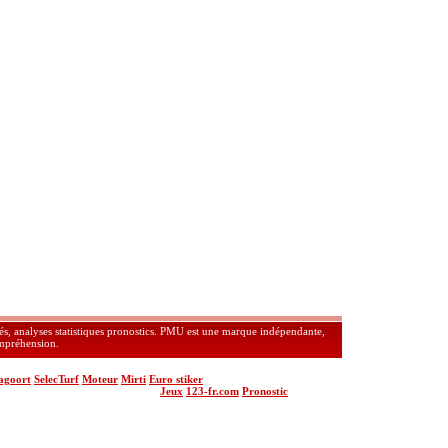
vés, analyses statistiques pronostics. PMU est une marque indépendante,
ompréhension.
agoort
SelecTurf
Moteur
Mirti
Euro stiker
Jeux
123-fr.com
Pronostic