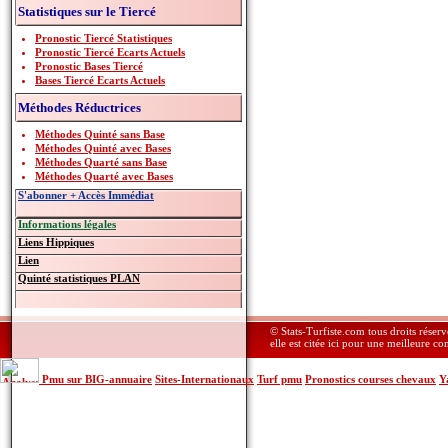
Statistiques sur le Tiercé
Pronostic Tiercé Statistiques
Pronostic Tiercé Ecarts Actuels
Pronostic Bases Tiercé
Bases Tiercé Ecarts Actuels
Méthodes Réductrices
Méthodes Quinté sans Base
Méthodes Quinté avec Bases
Méthodes Quarté sans Base
Méthodes Quarté avec Bases
S'abonner + Accès Immédiat
Informations légales
Liens Hippiques
Lien
Quinté statistiques PLAN
© Stats-Turfiste.com tous droits réser
elle est citée ici pour une meilleure c
Pmu sur BIG-annuaire
Sites-Internationaux
Turf pmu
Pronostics courses chevaux
Y