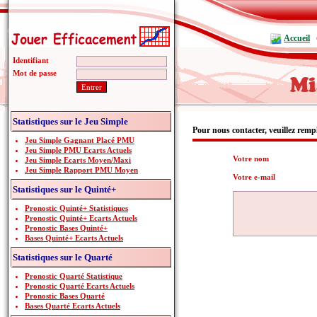
Accueil
Identifiant
Mot de passe
Statistiques sur le Jeu Simple
Pour nous contacter, veuillez remp
Jeu Simple Gagnant Placé PMU
Jeu Simple PMU Ecarts Actuels
Votre nom
Jeu Simple Ecarts Moyen/Maxi
Jeu Simple Rapport PMU Moyen
Votre e-mail
Statistiques sur le Quinté+
Pronostic Quinté+ Statistiques
Pronostic Quinté+ Ecarts Actuels
Pronostic Bases Quinté+
Bases Quinté+ Ecarts Actuels
Statistiques sur le Quarté
Pronostic Quarté Statistique
Pronostic Quarté Ecarts Actuels
Pronostic Bases Quarté
Bases Quarté Ecarts Actuels